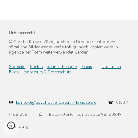
Urheberrecht
© Christin Krause 202
6
, nach dem Urheberrecht dürfen
sämtliche Bilder weder verfielfältigt, noch kopiert oder in
irgendeiner Form weiterverwendet werden.
Starseite
Kosten
online-Therapie
Praxis
Über mich
Buch
Impressum & Datenschutz
✉
☎
kontakt@psychotherapeutin-krause.de
0163 /
⌂
1466 236
Eppendorfer Landstraße 96, 20249
Hamburg