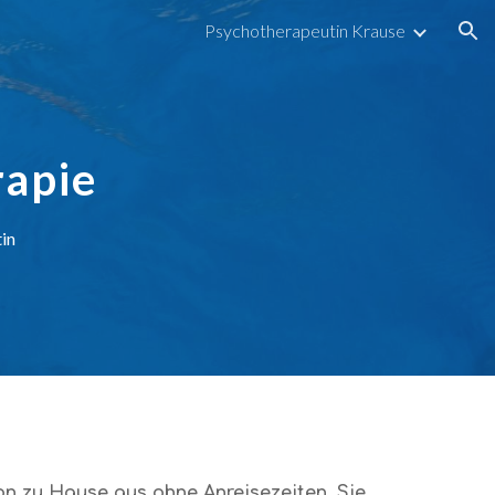
Psychotherapeutin Krause
ion
rapie
tin
on zu Hause aus ohne Anreisezeiten. Sie