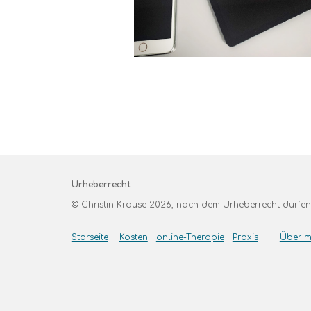
Urheberrecht
© Christin Krause 202
6
, nach dem Urheberrecht dürfen 
Starseite
Kosten
online-Therapie
Praxis
Über m